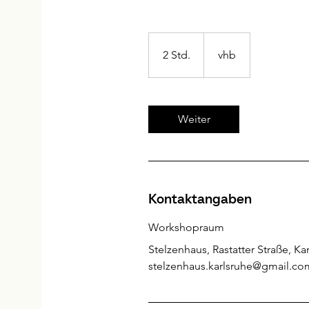
vhb
2 Std.
2
vhb
S
t
d
Weiter
.
Kontaktangaben
Workshopraum
Stelzenhaus, Rastatter Straße, K
stelzenhaus.karlsruhe@gmail.co