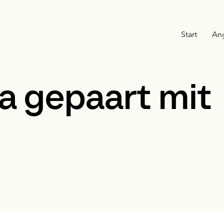
Start
An
a gepaart mit