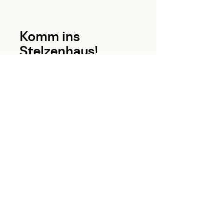
Komm ins
Stelzenhaus!
Rastatter Straße 39
76199 Karlsruhe
stelzenhaus.karlsruhe@gmail.com
zum Kontaktformular
E-Mail-Adresse