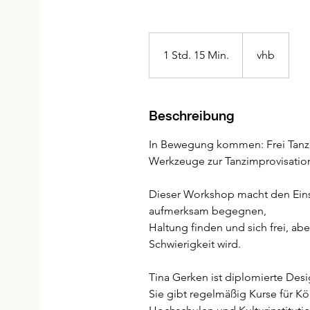
vhb
1 Std. 15 Min.
1
vhb
S
t
d
Beschreibung
1
5
In Bewegung kommen: Frei Tanze
M
Werkzeuge zur Tanzimprovisatio
i
n
Dieser Workshop macht den Einst
.
aufmerksam begegnen,
Haltung finden und sich frei, ab
Schwierigkeit wird.
Tina Gerken ist diplomierte De
Sie gibt regelmäßig Kurse für 