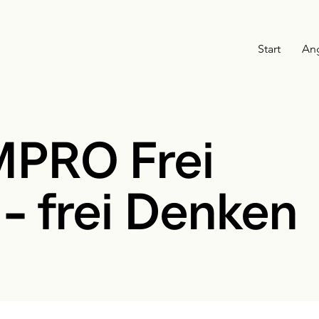
Start
An
PRO Frei
- frei Denken