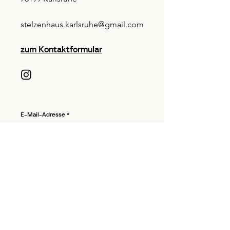
stelzenhaus.karlsruhe@gmail.com
zum Kontaktformular
E-Mail-Adresse
Ich habe die Datenschutzerklärung zur Kenntnis
genommen.
Ich möchte den Newsletter abonnieren.
Newsletter abonnieren