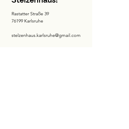
Rastatter Straße 39
76199 Karlsruhe
stelzenhaus.karlsruhe@gmail.com
zum Kontaktformular
E-Mail-Adresse
Ich habe die Datenschutzerklärung zur Kenntnis
genommen.