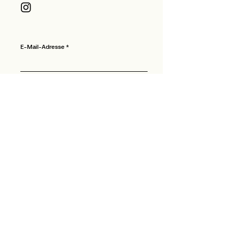
E-Mail-Adresse
Ich habe die Datenschutzerklärung zur Kenntnis
genommen.
Ich möchte den Newsletter abonnieren.
Newsletter abonnieren
Cookies
Datenschutz