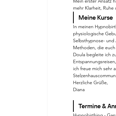
Mein erster Ansatz hi
mehr Klarheit, Ruhe
Meine Kurse
In meinen Hypnobirth
physiologische Gebu
Selbsthypnose- und 
Methoden, die euch 
Doula begleite ich 
Entspannungsreisen,
ich freue mich sehr 
Stelzenhauscommuni
Herzliche Grüße,
Diana
Termine & An
Hypnobirthing - Gan