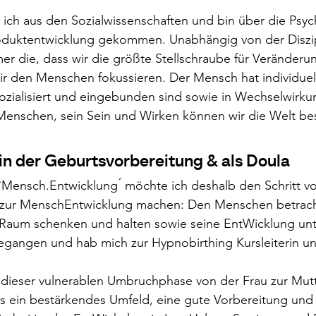
ich aus den Sozialwissenschaften und bin über die Psyc
roduktentwicklung gekommen. Unabhängig von der Diszipl
er die, dass wir die größte Stellschraube für Veränder
r den Menschen fokussieren. Der Mensch hat individuell
 sozialisiert und eingebunden sind sowie in Wechselwirku
enschen, sein Sein und Wirken können wir die Welt bes
in der Geburtsvorbereitung & als Doula
 `Mensch.Entwicklung ́ möchte ich deshalb den Schritt v
 zur MenschEntwicklung machen: Den Menschen betrach
aum schenken und halten sowie seine EntWicklung unt
gegangen und hab mich zur Hypnobirthing Kursleiterin u
 dieser vulnerablen Umbruchphase von der Frau zur Mutt
es ein bestärkendes Umfeld, eine gute Vorbereitung und 