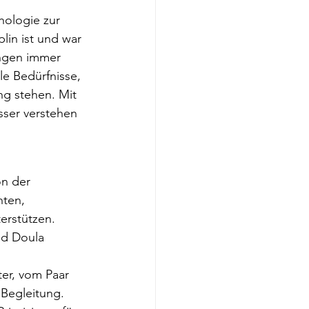
hologie zur
in ist und war 
ungen immer 
e Bedürfnisse, 
ng stehen. Mit 
ser verstehen 
on der
ten, 
erstützen.
nd Doula 
er, vom Paar 
Begleitung. 