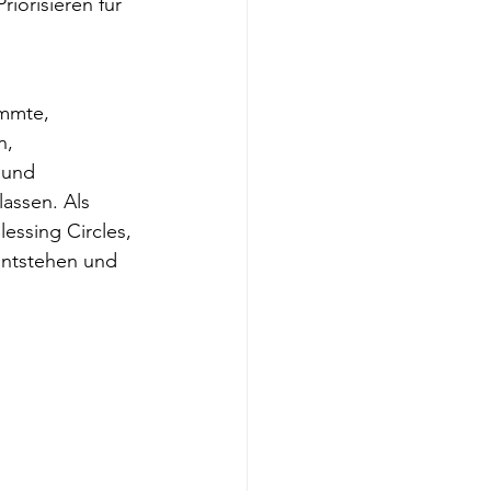
iorisieren für 
immte, 
n, 
 und 
assen. Als 
essing Circles, 
ntstehen und 