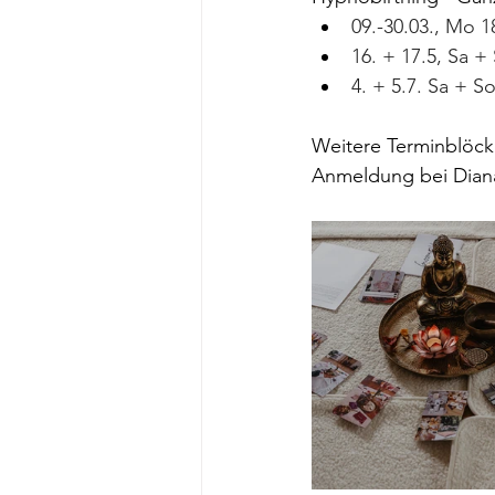
09.-30.03., Mo 1
16. + 17.5, Sa +
4. + 5.7. Sa + S
Weitere Terminblöck
Anmeldung bei Diana