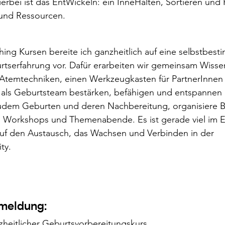
erbei ist das EntWickeln: ein InneHalten, Sortieren und Pr
 und Ressourcen.
ing Kursen bereite ich ganzheitlich auf eine selbstbest
rtserfahrung vor. Dafür erarbeiten wir gemeinsam Wisse
Atemtechniken, einen Werkzeugkasten für PartnerInnen
als Geburtsteam bestärken, befähigen und entspannen l
zudem Geburten und deren Nachbereitung, organisiere Bl
 Workshops und Themenabende. Es ist gerade viel im E
auf den Austausch, das Wachsen und Verbinden in der 
ty.
meldung:
zheitlicher Geburtsvorbereitungskurs