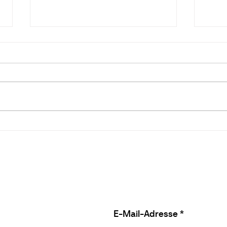
Emodied Yoga mit Josefine
Erdu
Stär
E-Mail-Adresse