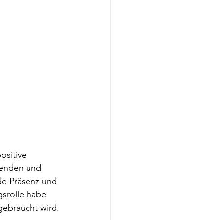
ositive 
zenden und 
de Präsenz und 
srolle habe 
gebraucht wird.