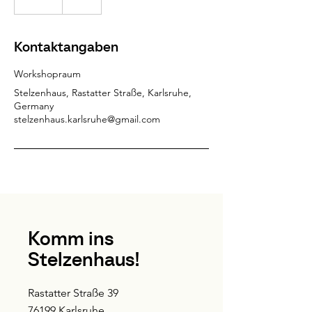
S
t
d
Kontaktangaben
.
Workshopraum
Stelzenhaus, Rastatter Straße, Karlsruhe,
Germany
stelzenhaus.karlsruhe@gmail.com
Komm ins
Stelzenhaus!
Rastatter Straße 39
76199 Karlsruhe