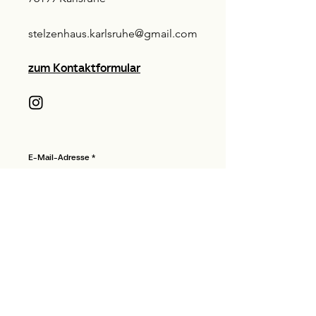
stelzenhaus.karlsruhe@gmail.com
zum Kontaktformular
E-Mail-Adresse
Ich habe die Datenschutzerklärung zur Kenntnis
genommen.
Ich möchte den Newsletter abonnieren.
Newsletter abonnieren