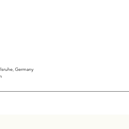
arlsruhe, Germany
m