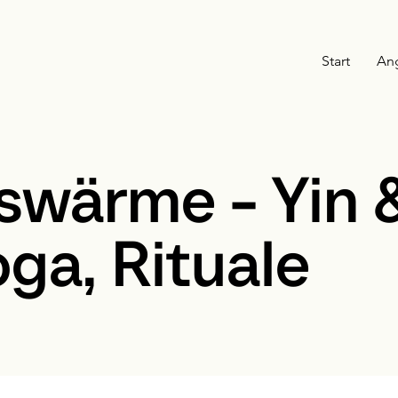
Start
An
swärme - Yin 
ga, Rituale